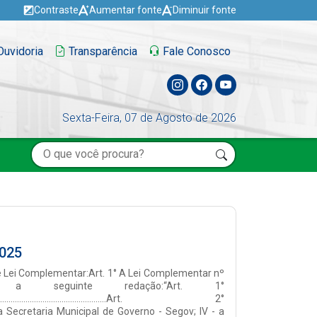
Contraste
Aumentar fonte
Diminuir fonte
uvidoria
Transparência
Fale Conosco
Sexta-Feira, 07 de Agosto de 2026
025
logística, almoxarifado, controle e comunicações internas, no âmbito da Administração Pública Municipal; disciplinar regras e acompanhar a execução das atividades de contratação; fiscalizar os prazos de validade dos contratos e monitorar a tramitação de prorrogação, instauração e andamento de novos procedimentos licitatórios, de maneira a assegurar a tempestividade das contratações e a execução das rotinas administrativas inerentes aos respectivos processos; apurar eventuais responsabilidades contratuais por parte de fornecedores e prestadores de serviços, zelando pela aplicação de eventuais sanções; promover, supervisionar e avaliar a execução de planos e projetos de tecnologia da informação e promover a modernização administrativa do Município e o desenvolvimento organizacional aplicados à administração pública; gerenciar a manutenção, operacionalização e guarda dos bens móveis, equipamentos de informática e tecnologia da informação; zelar e assegurar a gestão eficiente dos recursos e do patrimônio municipal, instituindo rotinas e procedimentos aptos a identificar a utilização ineficiente dos insumos e do patrimônio do município; controlar os materiais de consumo, tombamento, registro, inventário, proteção e conservação dos bens móveis e imóveis; vigilância, zeladoria, serviços de protocolo e arquivamento definitivo dos arquivos físicos da Prefeitura; manutenção da frota de veículos e equipamentos de uso geral da administração municipal e pela implantação e execução de sistemas de processamento de dados da Prefeitura, além de outras atividades correlatas às competências do órgão................................................................................................................................................................................................................... Seção VI Da Secretaria Municipal da Fazenda - SefazArt. 11. À Secretaria Municipal da Fazenda - Sefaz, subordinada diretamente ao Prefeito do Município, compete o planejamento e execução da Política Tributária Municipal; fiscalização, lançamento, cobrança e arrecadação dos tributos municipais; prover o município de receitas próprias para a consecução de suas políticas públicas e ações governamentais; a inscrição, manutenção e atualização do cadastro de contribuintes mobiliário e imobiliário; a orientação e aplicação da legislação tributária municipal; o desenvolvimento de programas de conscientização da população sobre a função social dos tributos e de promoção da justiça fiscal, além de outras atividades correlatas às competências do órgão.....................................................................................................................................................................................................................Seção VIIDa Secretaria Municipal de Planejamento, Orçamento e Finanças - SeplanArt. 12. À Secretaria Municipal de Planejamento, Orçamento e Finanç