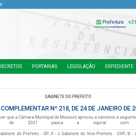
pé
Prefeitura
O
DECRETOS
PORTARIAS
LEGISLAÇÃO
EXPEDIENTE
GABINETE DO PREFEITO
I COMPLEMENTAR Nº 218, DE 24 DE JANEIRO DE 2
.............................................................................................................................Parágrafo único. À Secretaria Municipal de Governo, ficam vinculados:I - o Gabinete de Segurança Institucional Municipal - GSIM, destinado a planejar, coordenar, controlar, fiscalizar e sistematizar os procedimentos, ações e serviços de segurança institucional, no âmbito do município, bem como proceder estudos visando adequá-los periodicamente às novas necessidades; analisar e acompanhar questões com potencial de risco, prevenir a ocorrência de crises e articular seu gerenciamento, em caso de iminente ameaça institucional; aprovar as Rotinas de Segurança Institucional desenvolvidas pelos Órgãos Municipais; interagir com instituições públicas ou privadas que atuem em atividades relativas à segurança, e de interesse na área de segurança institucional do município; elaborar e/ou aprovar com apoio dos demais órgãos, programa destinado à capacitação dos agentes de controle e manipulação de informações relacionadas à segurança; dirigir ações pertinentes à segurança institucional, zelando pela segurança pessoal do Chefe do Poder Executivo municipal, autoridades municipais e pessoas expostas politicamente em razão de vínculo familiar com as autoridades municipais; articular levantamento operacional, a nível de inteligência, quando houver potencial de risco à estabilidade institucional, permitindo a mobilização de escolta, monitoramento, reforço policial, equipamentos de proteção e comunicação para o bom exercício do poder de polícia quanto às suas atividades; integrar os diversos órgãos colegiados que direta ou indiretamente tratem de assuntos de segurança institucional. II - a Ouvidoria-Geral do Município - OGM, destinada a superintender a política municipal de acesso à informação e de proteção de dados, tem por finalidade receber, encaminhar e acompanhar denúncias, reclamações e sugestões dos cidadãos relativas à prestação de serviços públicos em geral, assim como representações contra o exercício negligente ou abusivo dos cargos, empregos e funções na Administração Pública Municipal, sem prejuízo das competências específicas de outros órgãos da Administração do Município. III - os Escritórios de Representação Institucional, fora da circunscrição do Município de Mossoró, com lotação fixa de servidores, destinados a otimizar a articulação multissetorial que envolva Secretarias e Órgãos municipais junto ao Governo Federal, Governo do Estado, Organizações Não-Governamentais e órgãos afins, competindo-lhes facilitar a captação de recursos e a viabilização de projetos aptos a contribuir com o desenvolvimento da cidade de Mossoró, além de servir como ponto de apoio para reuniões e encontros institucionais do Chefe do Poder Executivo municipal, secretários e demais autoridades municipais, utilizando-se como ponto estratégico para diligências que necessitam de atuação presencial fora dos limites geográficos do Município de Mossoró. Seção IVDa Secretaria Municipal de Comunicação Social - SecomArt. 8º À Secretaria Municipal de Comunicação Social - Secom, subordinada diretamente ao Prefeito do Município, compete planejar, executar e orientar a política de comunicação social da Prefeitura Municipal, objetivando a indispensável uniformização de conceitos; promover a divulgação de atos e atividades da administração municipal; facilitar a comunicação da imprensa com o Prefeito, os Secretários Municipais e demais autoridades do Município; manter arquivo ordenado e sistematizado de notícias e comentários da imprensa sobre atividades da administração municipal; promover pesquisa de opinião pública e dar apoio operacional à publicação dos atos e expedientes no Diário Oficial do Município de Mossoró - DOM, além de outras atividades correlatas às competências do órgão.Seção VDa Secretaria Municipal de Administração - SemadArt. 9º À Secretaria Municipal de Administração - Semad, subordinada diretamente ao Prefeito do Município, compete o planejamento, desenvolvimento e coordenação dos sistemas administrativos de gestão patrimonial, financeiro, material, transportes, 