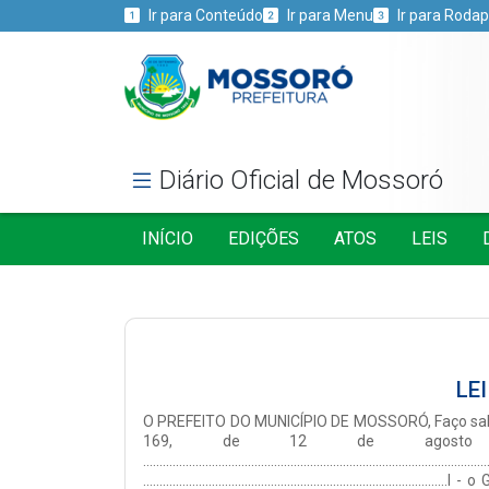
Ir para Conteúdo
Ir para Menu
Ir para Roda
Diário Oficial de Mossoró
INÍCIO
EDIÇÕES
ATOS
LEIS
LE
O PREFEITO DO MUNICÍPIO DE MOSSORÓ, Faço saber que a Câmara Municipal de Mossoró aprovou e sanciono a seguinte Lei Complementar:Art. 1° A Lei Complementar nº 169, de 12 de agosto de 2021 passa a vigorar com a seguinte redação:“Art. 1° .................................................................................................................................................................................................................................................................................................................Art. 2° .............................................................................................I - o Gabinete do Prefeito - GP; II - o Gabinete do Vice-Prefeito - GVP; III - a Secretaria Municipal de Governo - Segov; IV - a Secretaria Municipal de Comunicação Social - Secom;V - a Secretaria Municipal de Administração - Semad; VI - a Secretaria Municipal da Fazenda - Sefaz; VII - a Secretaria Municipal de Planejamento, Orçamento e Finanças - Seplan;VIII - (Revogado);IX - a Secretaria Municipal de Infraestrutura - Seinfra;X - a Secretaria Municipal de Segurança Pública, Defesa Civil, Mobilidade Urbana e Trânsito - Sesdem;XI - a Secretaria Municipal de Saúde - SMS;XII - a Secretaria Municipal de Educação - SME;XIII - a Secretaria Municipal de Cultura - SMC;XIV - Secretaria Municipal de Assistência Social, Cidadania e Juventude - Semasc;XV - a Secretaria Municipal de Esporte e Lazer - Sesporte;XVI - a Secretaria Municipal de Desenvolvimento Econômico, Inovação e Turismo - Sedint; XVII - a Secretaria Municipal de Agricultura e Desenvolvimento Rural - Seadru; XVIII - a Procuradoria-Geral do Município - PGM;XIX - a Consultoria-Geral do Município - CGM; XX - a Controladoria-Geral do Município - Control; XXI - (Revogado);XXII - a Secretaria Municipal de Programas e Projetos Estratégicos - SPPE;XXIII - a Secretaria Municipal de Serviços Urbanos - Semsur;XXIV - a Secretaria Municipal de Meio Ambiente e Urbanismo - Semurb;XXV - a Secretaria Municipal de Governança e Inovação em Gestão - Semig;XXVI - A Secretaria Municipal de Gestão e Desenvolvimento de Pessoas - Segepe.....................................................................................................................................................................................................................Art. 4º ............................................................................................I - Instituto Municipal de Previdência Social dos Servidores de Mossoró - Previ Mossoró, autarquia municipal vinculada à Secretaria Municipal de Gestão e Desenvolvimento de Pessoas - Segepe;....................................................................................................................................................................................................................Art. 7º ...........................................................................