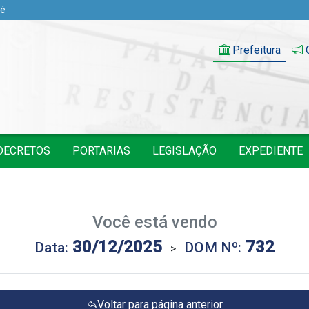
pé
Prefeitura
O
DECRETOS
PORTARIAS
LEGISLAÇÃO
EXPEDIENTE
Você está vendo
30/12/2025
732
Data:
DOM Nº:
>
Voltar para página anterior