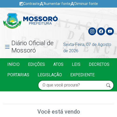
Contraste
Aumentar fonte
Diminuir fonte
Diário Oficial de
Sexta-Feira, 07 de Agosto
Mossoró
de 2026
INÍCIO
EDIÇÕES
ATOS
LEIS
DECRETOS
PORTARIAS
LEGISLAÇÃO
EXPEDIENTE
Você está vendo